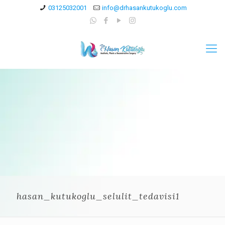
03125032001
info@drhasankutukoglu.com
hasan_kutukoglu_selulit_tedavisi1