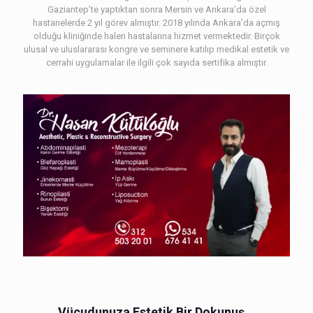
Gaziantep’te yaptıktan sonra Mersin ve Ankara’da özel
hastanelerde 2 yıl görev almıştır. 2018 yılında Ankara’da açmış
olduğu kliniğinde halen hastalarına hizmet vermektedir. Birçok
ulusal ve uluslararası kongre ve seminere katılıp medikal estetik ve
cerrahi uygulamalar ile ilgili çok sayıda sertifika almıştır.
Vücudunuza Estetik Bir Dokunuş