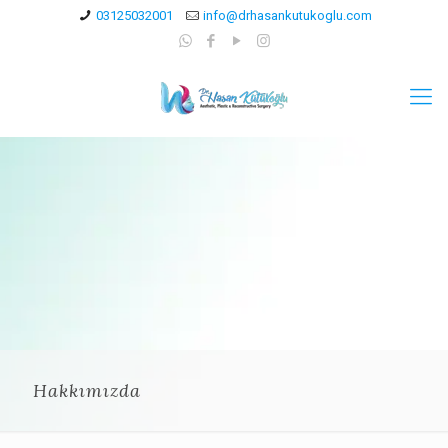
03125032001
info@drhasankutukoglu.com
Hakkımızda