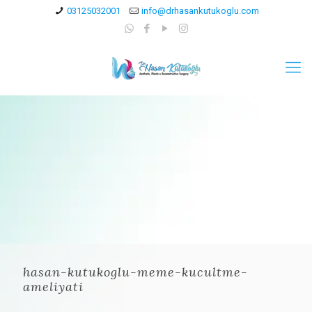
03125032001
info@drhasankutukoglu.com
hasan-kutukoglu-meme-kucultme-
ameliyati