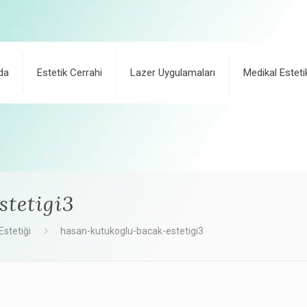
da
Estetik Cerrahi
Lazer Uygulamaları
Medikal Esteti
tetigi3
Estetiği
hasan-kutukoglu-bacak-estetigi3