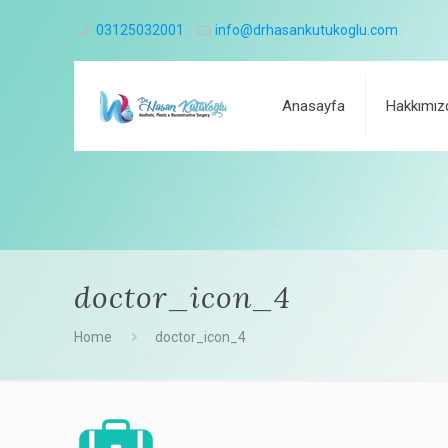
03125032001
info@drhasankutukoglu.com
Anasayfa
Hakkımız
doctor_icon_4
Home
doctor_icon_4