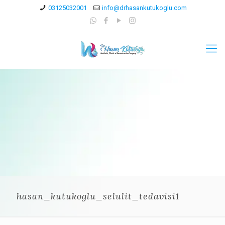
03125032001
info@drhasankutukoglu.com
hasan_kutukoglu_selulit_tedavisi1