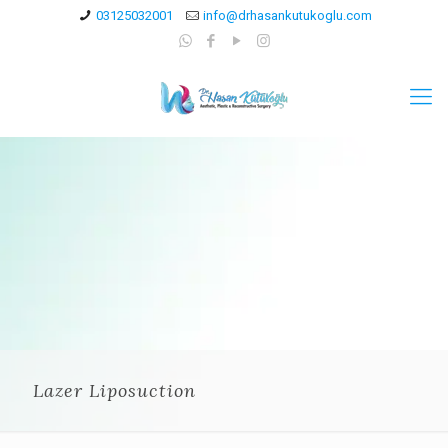
03125032001
info@drhasankutukoglu.com
Lazer Liposuction