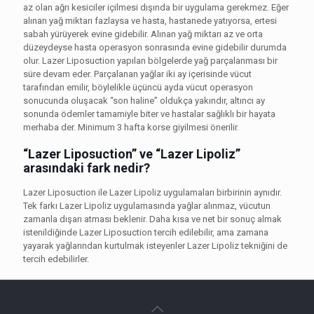
az olan ağrı kesiciler içilmesi dışında bir uygulama gerekmez. Eğer
alınan yağ miktarı fazlaysa ve hasta, hastanede yatıyorsa, ertesi
sabah yürüyerek evine gidebilir. Alınan yağ miktarı az ve orta
düzeydeyse hasta operasyon sonrasında evine gidebilir durumda
olur. Lazer Liposuction yapılan bölgelerde yağ parçalanması bir
süre devam eder. Parçalanan yağlar iki ay içerisinde vücut
tarafından emilir, böylelikle üçüncü ayda vücut operasyon
sonucunda oluşacak “son haline” oldukça yakındır, altıncı ay
sonunda ödemler tamamiyle biter ve hastalar sağlıklı bir hayata
merhaba der. Minimum 3 hafta korse giyilmesi önerilir.
“Lazer Liposuction” ve “Lazer Lipoliz”
arasındaki fark nedir?
Lazer Liposuction ile Lazer Lipoliz uygulamaları birbirinin aynıdır.
Tek farkı Lazer Lipoliz uygulamasında yağlar alınmaz, vücutun
zamanla dışarı atması beklenir. Daha kısa ve net bir sonuç almak
istenildiğinde Lazer Liposuction tercih edilebilir, ama zamana
yayarak yağlarından kurtulmak isteyenler Lazer Lipoliz tekniğini de
tercih edebilirler.