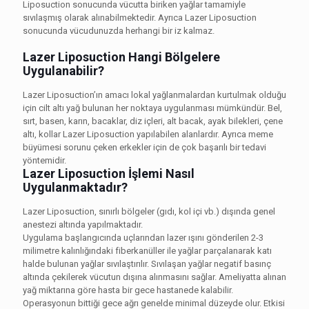
Liposuction sonucunda vücutta biriken yağlar tamamiyle
sıvılaşmış olarak alınabilmektedir. Ayrıca Lazer Liposuction
sonucunda vücudunuzda herhangi bir iz kalmaz.
Lazer Liposuction Hangi Bölgelere
Uygulanabilir?
Lazer Liposuction’ın amacı lokal yağlanmalardan kurtulmak olduğu
için cilt altı yağ bulunan her noktaya uygulanması mümkündür. Bel,
sırt, basen, karın, bacaklar, diz içleri, alt bacak, ayak bilekleri, çene
altı, kollar Lazer Liposuction yapılabilen alanlardır. Ayrıca meme
büyümesi sorunu çeken erkekler için de çok başarılı bir tedavi
yöntemidir.
Lazer Liposuction İşlemi Nasıl
Uygulanmaktadır?
Lazer Liposuction, sınırlı bölgeler (gıdı, kol içi vb.) dışında genel
anestezi altında yapılmaktadır.
Uygulama başlangıcında uçlarından lazer ışını gönderilen 2-3
milimetre kalınlığındaki fiberkanüller ile yağlar parçalanarak katı
halde bulunan yağlar sıvılaştırılır. Sıvılaşan yağlar negatif basınç
altında çekilerek vücutun dışına alınmasını sağlar. Ameliyatta alınan
yağ miktarına göre hasta bir gece hastanede kalabilir.
Operasyonun bittiği gece ağrı genelde minimal düzeyde olur. Etkisi