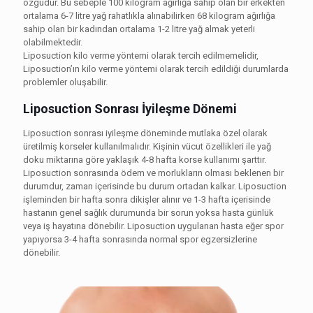
özgüdür. Bu sebeple 100 kilogram ağırlığa sahip olan bir erkekten
ortalama 6-7 litre yağ rahatlıkla alınabilirken 68 kilogram ağırlığa
sahip olan bir kadından ortalama 1-2 litre yağ almak yeterli
olabilmektedir.
Liposuction kilo verme yöntemi olarak tercih edilmemelidir,
Liposuction’ın kilo verme yöntemi olarak tercih edildiği durumlarda
problemler oluşabilir.
Liposuction Sonrası İyileşme Dönemi
Liposuction sonrası iyileşme döneminde mutlaka özel olarak
üretilmiş korseler kullanılmalıdır. Kişinin vücut özellikleri ile yağ
doku miktarına göre yaklaşık 4-8 hafta korse kullanımı şarttır.
Liposuction sonrasında ödem ve morlukların olması beklenen bir
durumdur, zaman içerisinde bu durum ortadan kalkar. Liposuction
işleminden bir hafta sonra dikişler alınır ve 1-3 hafta içerisinde
hastanın genel sağlık durumunda bir sorun yoksa hasta günlük
veya iş hayatına dönebilir. Liposuction uygulanan hasta eğer spor
yapıyorsa 3-4 hafta sonrasında normal spor egzersizlerine
dönebilir.