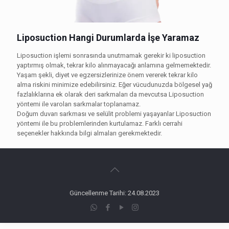
Liposuction Hangi Durumlarda İşe Yaramaz
Liposuction işlemi sonrasında unutmamak gerekir ki liposuction
yaptırmış olmak, tekrar kilo alınmayacağı anlamına gelmemektedir.
Yaşam şekli, diyet ve egzersizlerinize önem vererek tekrar kilo
alma riskini minimize edebilirsiniz. Eğer vücudunuzda bölgesel yağ
fazlalıklarına ek olarak deri sarkmaları da mevcutsa Liposuction
yöntemi ile varolan sarkmalar toplanamaz.
Doğum duvarı sarkması ve selülit problemi yaşayanlar Liposuction
yöntemi ile bu problemlerinden kurtulamaz. Farklı cerrahi
seçenekler hakkında bilgi almaları gerekmektedir.
Güncellenme Tarihi: 24.08.2023