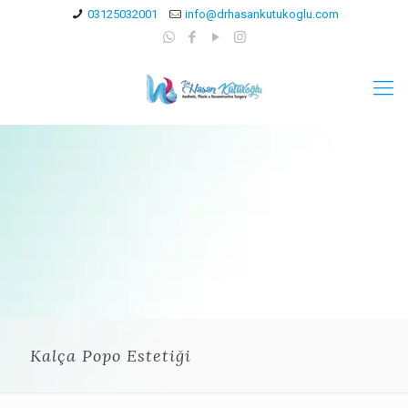
03125032001
info@drhasankutukoglu.com
Kalça Popo Estetiği