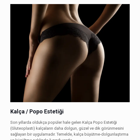
Kalça / Popo Estetiği
Son yıllarda oldukça popüler hale gelen Kalça Popo Estetiği
(Gluteoplasti) kalçaların daha dolgun, güzel ve dik görünmesini
sağlayan bir uygulamadır. Temelde, kalça büyütme-dolgunlaştırma