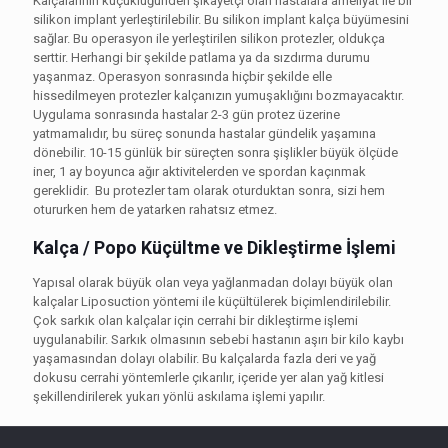
Kalçalarının küçüklüğünden şikayetçi olan hastalara ameliyat ile bir
silikon implant yerleştirilebilir. Bu silikon implant kalça büyümesini
sağlar. Bu operasyon ile yerleştirilen silikon protezler, oldukça
serttir. Herhangi bir şekilde patlama ya da sızdırma durumu
yaşanmaz. Operasyon sonrasında hiçbir şekilde elle
hissedilmeyen protezler kalçanızın yumuşaklığını bozmayacaktır.
Uygulama sonrasında hastalar 2-3 gün protez üzerine
yatmamalıdır, bu süreç sonunda hastalar gündelik yaşamına
dönebilir. 10-15 günlük bir süreçten sonra şişlikler büyük ölçüde
iner, 1 ay boyunca ağır aktivitelerden ve spordan kaçınmak
gereklidir. Bu protezler tam olarak oturduktan sonra, sizi hem
otururken hem de yatarken rahatsız etmez.
Kalça / Popo Küçültme ve Dikleştirme İşlemi
Yapısal olarak büyük olan veya yağlanmadan dolayı büyük olan
kalçalar Liposuction yöntemi ile küçültülerek biçimlendirilebilir.
Çok sarkık olan kalçalar için cerrahi bir dikleştirme işlemi
uygulanabilir. Sarkık olmasının sebebi hastanın aşırı bir kilo kaybı
yaşamasından dolayı olabilir. Bu kalçalarda fazla deri ve yağ
dokusu cerrahi yöntemlerle çıkarılır, içeride yer alan yağ kitlesi
şekillendirilerek yukarı yönlü askılama işlemi yapılır.