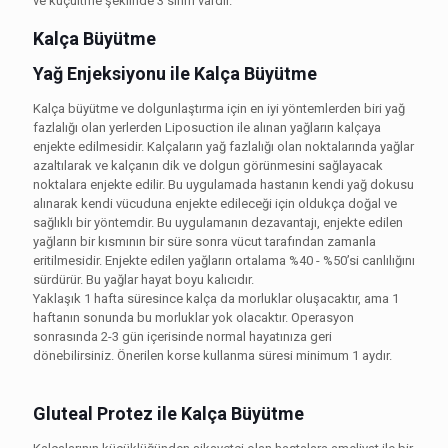
ve küçültme şeklinde 3 sınıfı vardır.
Kalça Büyütme
Yağ Enjeksiyonu ile Kalça Büyütme
Kalça büyütme ve dolgunlaştırma için en iyi yöntemlerden biri yağ
fazlalığı olan yerlerden Liposuction ile alınan yağların kalçaya
enjekte edilmesidir. Kalçaların yağ fazlalığı olan noktalarında yağlar
azaltılarak ve kalçanın dik ve dolgun görünmesini sağlayacak
noktalara enjekte edilir. Bu uygulamada hastanın kendi yağ dokusu
alınarak kendi vücuduna enjekte edileceği için oldukça doğal ve
sağlıklı bir yöntemdir. Bu uygulamanın dezavantajı, enjekte edilen
yağların bir kısmının bir süre sonra vücut tarafından zamanla
eritilmesidir. Enjekte edilen yağların ortalama %40 - %50’si canlılığını
sürdürür. Bu yağlar hayat boyu kalıcıdır.
Yaklaşık 1 hafta süresince kalça da morluklar oluşacaktır, ama 1
haftanın sonunda bu morluklar yok olacaktır. Operasyon
sonrasında 2-3 gün içerisinde normal hayatınıza geri
dönebilirsiniz. Önerilen korse kullanma süresi minimum 1 aydır.
Gluteal Protez ile Kalça Büyütme