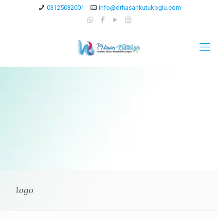
03125032001
info@drhasankutukoglu.com
logo