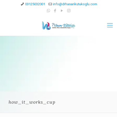
03125032001
info@drhasankutukoglu.com
how_it_works_cup