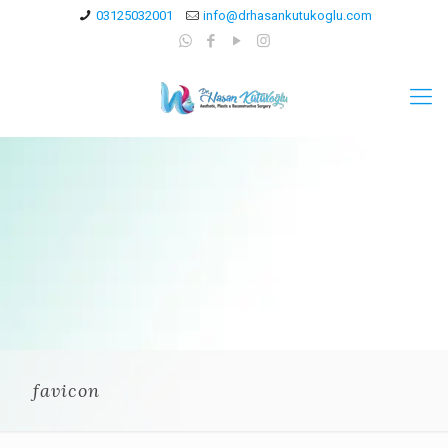
03125032001
info@drhasankutukoglu.com
favicon