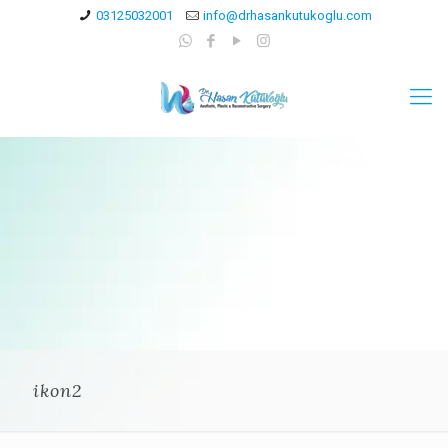
03125032001
info@drhasankutukoglu.com
ikon2