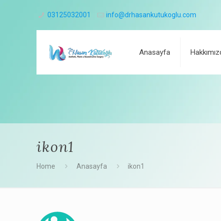
03125032001
info@drhasankutukoglu.com
Anasayfa
Hakkımız
ikon1
Home
Anasayfa
ikon1